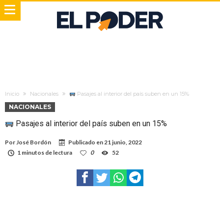
Inicio
Nacionales
Pasajes al interior del país suben en un 15%
NACIONALES
Pasajes al interior del país suben en un 15%
Por
José Bordón
Publicado en
21 junio, 2022
1 minutos de lectura
0
52