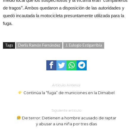
medio local que los sospechosos y la víctima eran “compañeros
de tragos”. Ambos quedaron a disposición de las autoridades y
quedó incautada la motocicleta presuntamente utilizada para la
fuga.
Tags
Derlis Ramón Fernández
J. Eulogio Estigarribia
Artículo Anterior
Continúa la “fuga” de municiones en la Dimabel
Siguiente artículo
De terror: Detienen a hombre acusado de raptar
y abusar a una niña por tres días