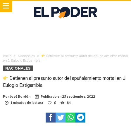
Inicio
Nacionales
Detienen al presunto autor del apuñalamiento mortal
en J. Eulogio Estigarribia
NACIONALES
Detienen al presunto autor del apuñalamiento mortal en J.
Eulogio Estigarribia
Por
José Bordón
Publicado en
25 septiembre, 2022
1 minutos de lectura
0
84