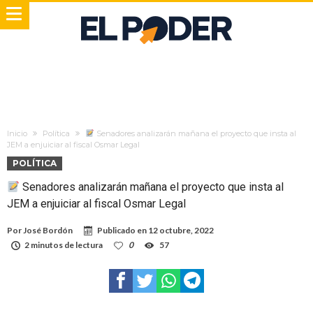
Inicio
Política
Senadores analizarán mañana el proyecto que insta al
JEM a enjuiciar al fiscal Osmar Legal
POLÍTICA
Senadores analizarán mañana el proyecto que insta al
JEM a enjuiciar al fiscal Osmar Legal
Por
José Bordón
Publicado en
12 octubre, 2022
2 minutos de lectura
0
57