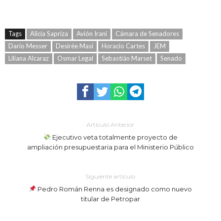
Tags
Alicia Sapriza
Avión Iraní
Cámara de Senadores
Darío Messer
Desirée Masi
Horacio Cartes
JEM
Liliana Alcaraz
Osmar Legal
Sebastián Marset
Senado
Artículo Anterior
Ejecutivo veta totalmente proyecto de
ampliación presupuestaria para el Ministerio Público
Siguiente artículo
Pedro Román Renna es designado como nuevo
titular de Petropar