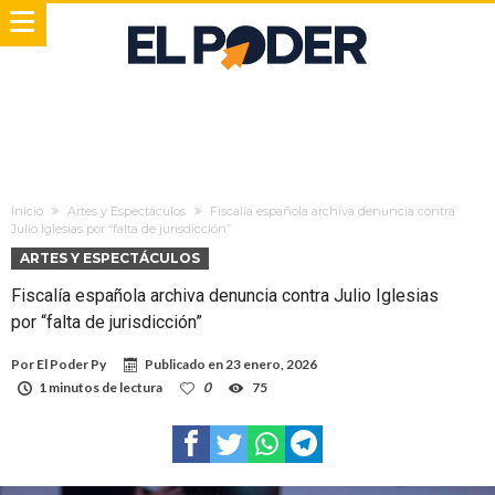
Inicio
Artes y Espectáculos
Fiscalía española archiva denuncia contra
Julio Iglesias por “falta de jurisdicción”
ARTES Y ESPECTÁCULOS
Fiscalía española archiva denuncia contra Julio Iglesias
por “falta de jurisdicción”
Por
El Poder Py
Publicado en
23 enero, 2026
1 minutos de lectura
0
75