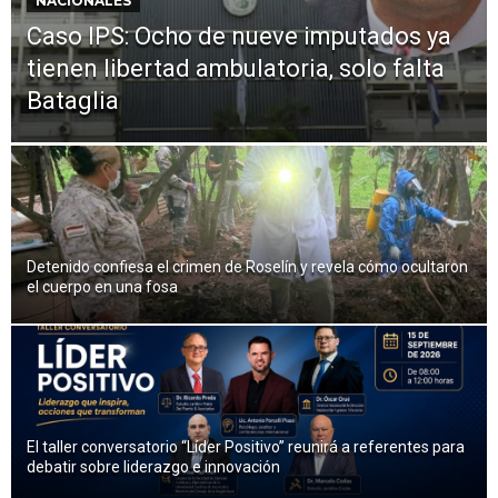
NACIONALES
Caso IPS: Ocho de nueve imputados ya
con fondo falso en Santa Rita
tienen libertad ambulatoria, solo falta
Bataglia
Detenido confiesa el crimen de Roselín y revela cómo ocultaron
el cuerpo en una fosa
El taller conversatorio “Líder Positivo” reunirá a referentes para
debatir sobre liderazgo e innovación