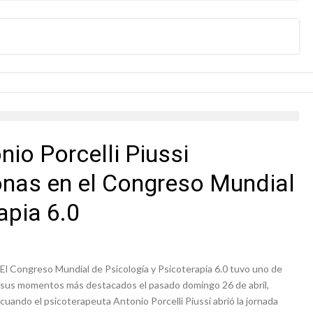
io Porcelli Piussi
onas en el Congreso Mundial
apia 6.0
El Congreso Mundial de Psicología y Psicoterapia 6.0 tuvo uno de
sus momentos más destacados el pasado domingo 26 de abril,
cuando el psicoterapeuta Antonio Porcelli Piussi abrió la jornada