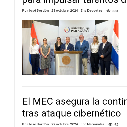
Por
José Bordón
23 octubre, 2024
En :
Deportes
225
El MEC asegura la conti
tras ataque cibernético
Por
José Bordón
22 octubre, 2024
En :
Nacionales
95