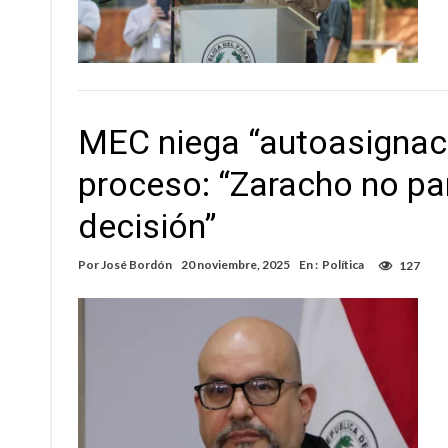
MEC niega “autoasignaci
proceso: “Zaracho no pa
decisión”
Por
José Bordón
20 noviembre, 2025
En :
Política
127