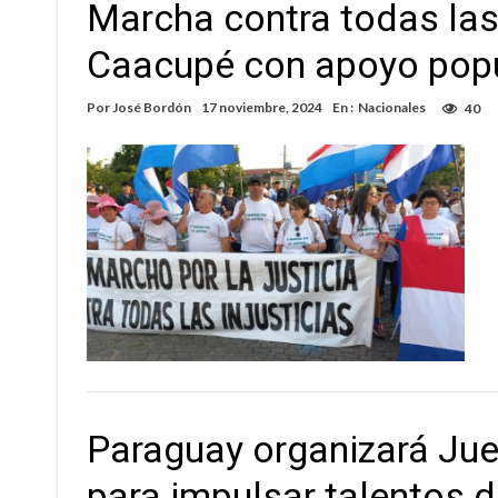
Marcha contra todas las i
Caacupé con apoyo pop
Por
José Bordón
17 noviembre, 2024
En :
Nacionales
40
Paraguay organizará Ju
para impulsar talentos 