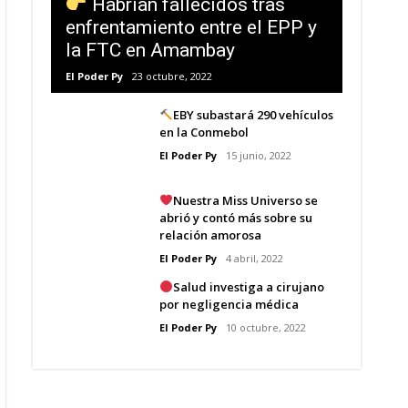
Habrían fallecidos tras
enfrentamiento entre el EPP y
la FTC en Amambay
El Poder Py
23 octubre, 2022
EBY subastará 290 vehículos
en la Conmebol
El Poder Py
15 junio, 2022
Nuestra Miss Universo se
abrió y contó más sobre su
relación amorosa
El Poder Py
4 abril, 2022
Salud investiga a cirujano
por negligencia médica
El Poder Py
10 octubre, 2022