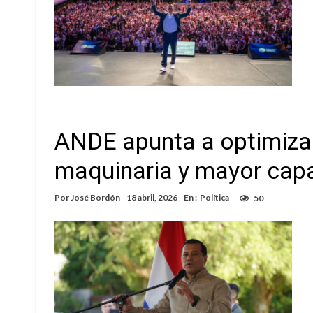
ANDE apunta a optimizar
maquinaria y mayor cap
Por
José Bordón
18 abril, 2026
En :
Política
50