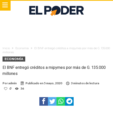
Inicio
Economía
El BNF entregó créditos a mipymes por más de G. 135.000
millones
ECONOMÍA
El BNF entregó créditos a mipymes por más de G. 135.000
millones
Por
admin
Publicado en
5 mayo, 2020
3 minutos de lectura
0
36