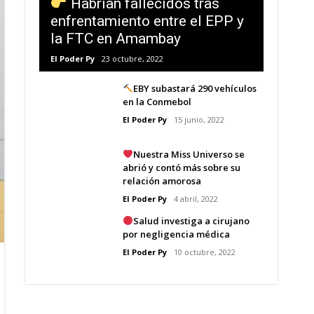
Habrían fallecidos tras
enfrentamiento entre el EPP y
la FTC en Amambay
El Poder Py
23 octubre, 2022
EBY subastará 290 vehículos
en la Conmebol
El Poder Py
15 junio, 2022
Nuestra Miss Universo se
abrió y contó más sobre su
relación amorosa
El Poder Py
4 abril, 2022
Salud investiga a cirujano
por negligencia médica
El Poder Py
10 octubre, 2022