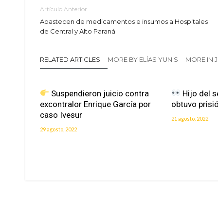
Artículo Anterior
Abastecen de medicamentos e insumos a Hospitales
de Central y Alto Paraná
RELATED ARTICLES
MORE BY ELÍAS YUNIS
MORE IN 
Suspendieron juicio contra
Hijo del 
excontralor Enrique García por
obtuvo prisió
caso Ivesur
21 agosto, 2022
29 agosto, 2022