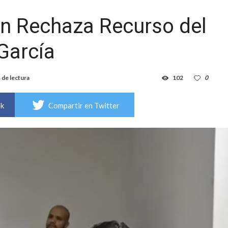
ón Rechaza Recurso del
García
 de lectura
102
0
ok
Compartir en Twitter