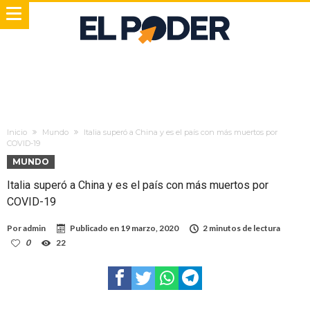
Inicio
Mundo
Italia superó a China y es el país con más muertos por
COVID-19
MUNDO
Italia superó a China y es el país con más muertos por
COVID-19
Por
admin
Publicado en
19 marzo, 2020
2 minutos de lectura
0
22