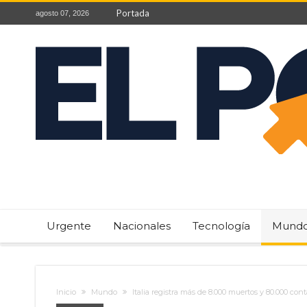
Portada
agosto 07, 2026
Urgente
Nacionales
Tecnología
Mund
Inicio
Mundo
Italia registra más de 8.000 muertos y 80.000 con