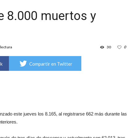
de 8.000 muertos y
lectura
30
0
ok
Compartir en Twitter
anzado este jueves los 8.165, al registrarse 662 más durante las
nteriores.
spués de tres días de descenso y actualmente son 62.013, tras