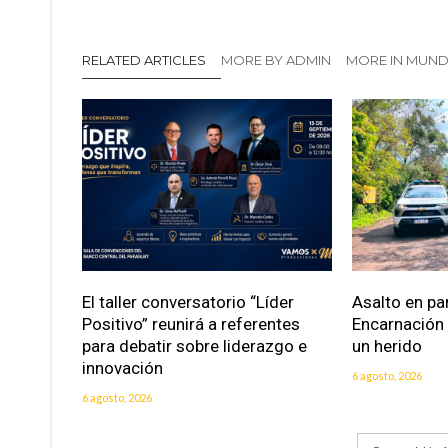
RELATED ARTICLES
MORE BY ADMIN
MORE IN MUN
El taller conversatorio “Líder
Asalto en pa
Positivo” reunirá a referentes
Encarnación
para debatir sobre liderazgo e
un herido
innovación
6 agosto, 2026
6 agosto, 2026