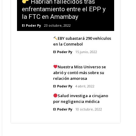
Habrían fallecidos tras
enfrentamiento entre el EPP y
la FTC en Amambay
El Poder Py
23 octubre, 2022
EBY subastará 290 vehículos
en la Conmebol
El Poder Py
15 junio, 2022
Nuestra Miss Universo se
abrió y contó más sobre su
relación amorosa
El Poder Py
4 abril, 2022
Salud investiga a cirujano
por negligencia médica
El Poder Py
10 octubre, 2022