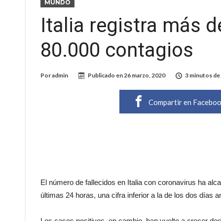
MUNDO
Italia registra más 
80.000 contagios
Por
admin
Publicado en
26 marzo, 2020
3 minutos de 
Compartir en Facebo
El número de fallecidos en Italia con coronavirus ha alc
últimas 24 horas, una cifra inferior a la de los dos días a
Los casos positivos, en cambio, han vuelto a crecer de