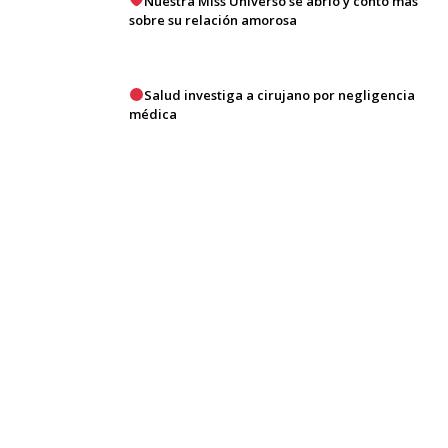
Nuestra Miss Universo se abrió y contó más
sobre su relación amorosa
Salud investiga a cirujano por negligencia
médica