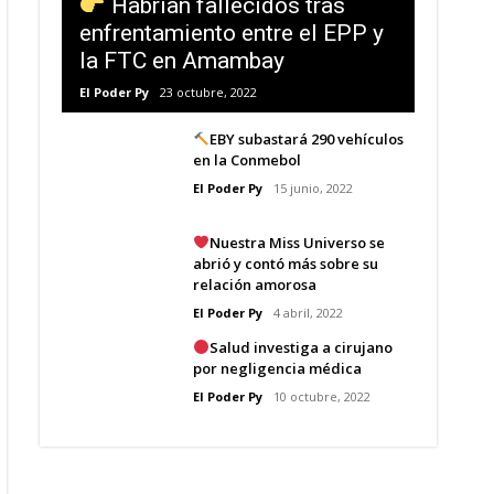
Habrían fallecidos tras
enfrentamiento entre el EPP y
la FTC en Amambay
El Poder Py
23 octubre, 2022
EBY subastará 290 vehículos
en la Conmebol
El Poder Py
15 junio, 2022
Nuestra Miss Universo se
abrió y contó más sobre su
relación amorosa
El Poder Py
4 abril, 2022
Salud investiga a cirujano
por negligencia médica
El Poder Py
10 octubre, 2022