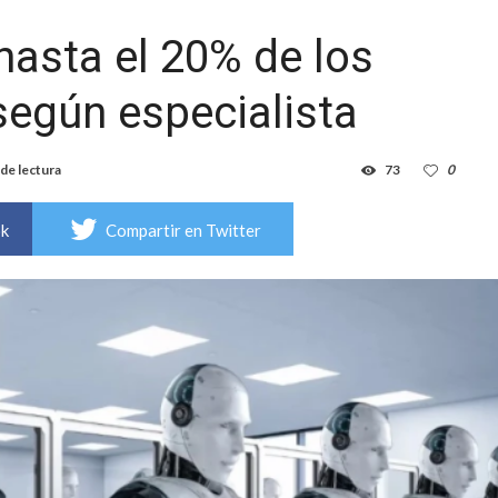
hasta el 20% de los
según especialista
de lectura
73
0
ok
Compartir en Twitter