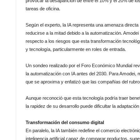
provocar la desaparición de entre el 10% y el 20% de lo
tareas de oficina.
Según el experto, la IA representa una amenaza directa 
reducirse a la mitad debido a la automatización. Amode
respecto a los riesgos que esta transformación tecnoló
y tecnología, particularmente en roles de entrada.
Un sondeo realizado por el Foro Económico Mundial rev
la automatización con IA antes del 2030. Para Amodei
que se aproxima y enfatizó que las compañías del rubro t
Aunque reconoció que esta tecnología podría traer ben
la rapidez de su desarrollo puede dificultar la adaptación
Transformación del consumo digital
En paralelo, la IA también redefine el comercio electr
inteligencia artificial capaz de comparar productos, sug