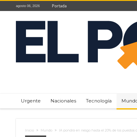
Portada
agosto 06, 2026
Urgente
Nacionales
Tecnología
Mund
Inicio
Mundo
IA pondrá en riesgo hasta el 20% de los puestos d