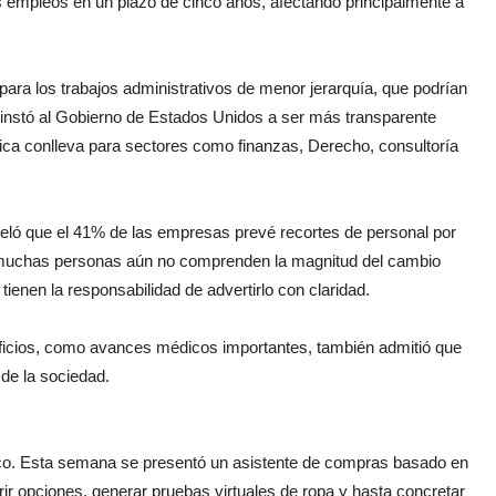
s empleos en un plazo de cinco años, afectando principalmente a
para los trabajos administrativos de menor jerarquía, que podrían
i instó al Gobierno de Estados Unidos a ser más transparente
gica conlleva para sectores como finanzas, Derecho, consultoría
eló que el 41% de las empresas prevé recortes de personal por
, muchas personas aún no comprenden la magnitud del cambio
ienen la responsabilidad de advertirlo con claridad.
eficios, como avances médicos importantes, también admitió que
 de la sociedad.
ónico. Esta semana se presentó un asistente de compras basado en
erir opciones, generar pruebas virtuales de ropa y hasta concretar