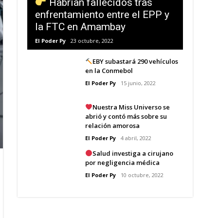
Habrían fallecidos tras
enfrentamiento entre el EPP y
la FTC en Amambay
El Poder Py
23 octubre, 2022
EBY subastará 290 vehículos
en la Conmebol
El Poder Py
15 junio, 2022
Nuestra Miss Universo se
abrió y contó más sobre su
relación amorosa
El Poder Py
4 abril, 2022
Salud investiga a cirujano
por negligencia médica
El Poder Py
10 octubre, 2022