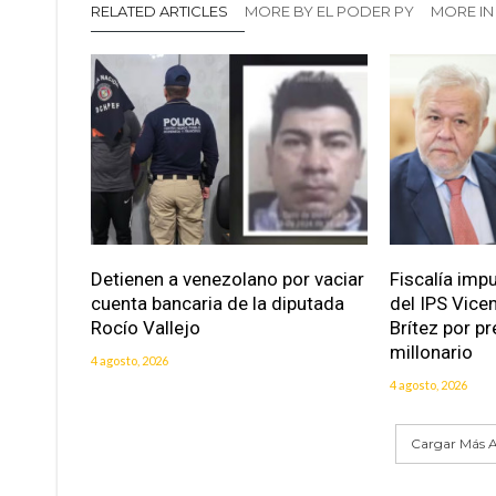
RELATED ARTICLES
MORE BY EL PODER PY
MORE I
Detienen a venezolano por vaciar
Fiscalía imp
cuenta bancaria de la diputada
del IPS Vice
Rocío Vallejo
Brítez por p
millonario
4 agosto, 2026
4 agosto, 2026
Cargar Más A