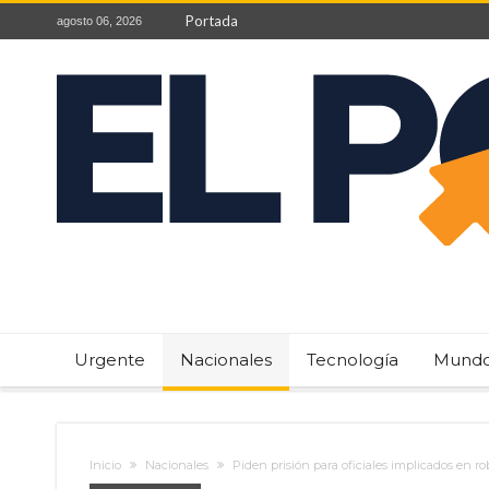
Portada
agosto 06, 2026
Urgente
Nacionales
Tecnología
Mund
Inicio
Nacionales
Piden prisión para oficiales implicados en r