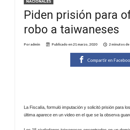
NACIONALES
Piden prisión para o
robo a taiwaneses
Por
admin
Publicado en
21 marzo, 2020
2 minutos de 
Compartir en Facebo
La Fiscalía, formuló imputación y solicitó prisión para l
última aparece en un video en el que se la observa guar
Los 15 ciudadanos taiwaneses encontrados en un domici