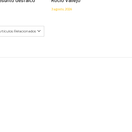
resunto desfalco
Rocío Vallejo
3 agosto, 2026
rtículos Relacionados