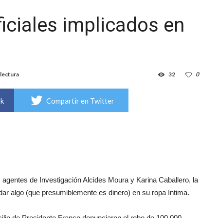
ficiales implicados en
lectura
32
0
ok
Compartir en Twitter
os agentes de Investigación Alcides Moura y Karina Caballero, la
dar algo (que presumiblemente es dinero) en su ropa íntima.
lio de Presidente Franco denunciaron el robo de 100.000