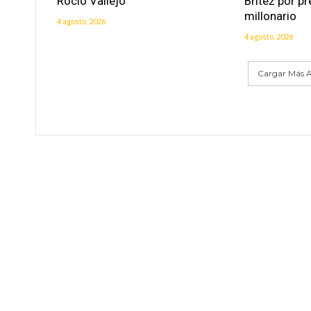
Rocío Vallejo
Brítez por p
millonario
4 agosto, 2026
4 agosto, 2026
Cargar Más A