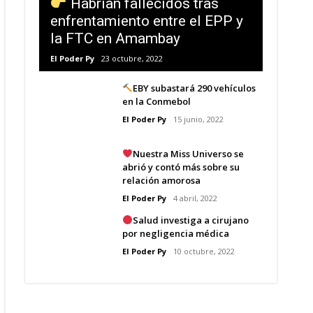
Habrían fallecidos tras
enfrentamiento entre el EPP y
la FTC en Amambay
El Poder Py
23 octubre, 2022
EBY subastará 290 vehículos
en la Conmebol
El Poder Py
15 junio, 2022
Nuestra Miss Universo se
abrió y contó más sobre su
relación amorosa
El Poder Py
4 abril, 2022
Salud investiga a cirujano
por negligencia médica
El Poder Py
10 octubre, 2022