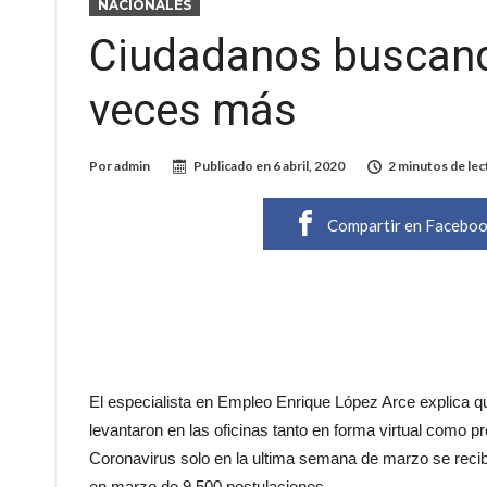
NACIONALES
Ciudadanos buscan
veces más
Por
admin
Publicado en
6 abril, 2020
2 minutos de lec
Compartir en Facebo
El especialista en Empleo Enrique López Arce explica 
levantaron en las oficinas tanto en forma virtual como p
Coronavirus solo en la ultima semana de marzo se recib
en marzo de 9.500 postulaciones.