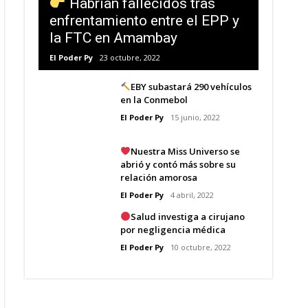
Habrían fallecidos tras
enfrentamiento entre el EPP y
la FTC en Amambay
El Poder Py
23 octubre, 2022
EBY subastará 290 vehículos
en la Conmebol
El Poder Py
15 junio, 2022
Nuestra Miss Universo se
abrió y contó más sobre su
relación amorosa
El Poder Py
4 abril, 2022
Salud investiga a cirujano
por negligencia médica
El Poder Py
10 octubre, 2022