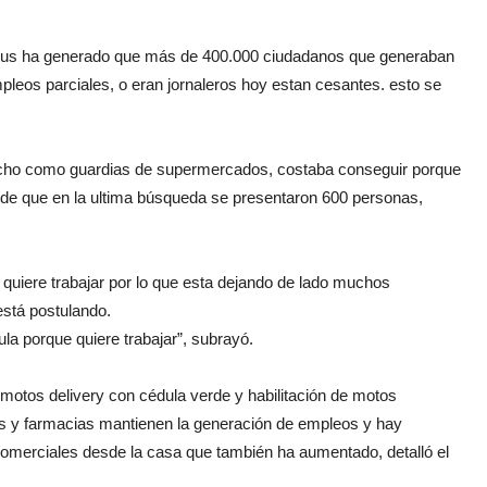
virus ha generado que más de 400.000 ciudadanos que generaban
eos parciales, o eran jornaleros hoy estan cesantes. esto se
ucho como guardias de supermercados, costaba conseguir porque
 de que en la ultima búsqueda se presentaron 600 personas,
uiere trabajar por lo que esta dejando de lado muchos
está postulando.
ula porque quiere trabajar”, subrayó.
otos delivery con cédula verde y habilitación de motos
s y farmacias mantienen la generación de empleos y hay
 comerciales desde la casa que también ha aumentado, detalló el