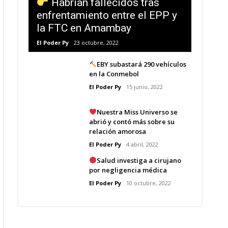
Habrían fallecidos tras
enfrentamiento entre el EPP y
la FTC en Amambay
El Poder Py
23 octubre, 2022
EBY subastará 290 vehículos
en la Conmebol
El Poder Py
15 junio, 2022
Nuestra Miss Universo se
abrió y contó más sobre su
relación amorosa
El Poder Py
4 abril, 2022
Salud investiga a cirujano
por negligencia médica
El Poder Py
10 octubre, 2022