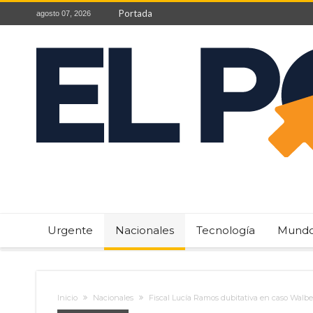
Portada
agosto 07, 2026
Urgente
Nacionales
Tecnología
Mund
Inicio
Nacionales
Fiscal Lucía Ramos dubitativa en caso Walbe