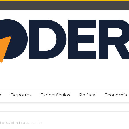
o
Deportes
Espectáculos
Política
Economía
l país violando la cuarentena