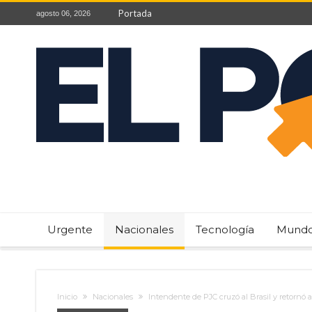
Portada
agosto 06, 2026
Urgente
Nacionales
Tecnología
Mund
Inicio
Nacionales
Intendente de PJC cruzó al Brasil y retornó a