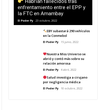
Habrían fallecidos tras
enfrentamiento entre el EPP y
la FTC en Amambay
El Poder Py
23 octubre, 2022
EBY subastará 290 vehículos
en la Conmebol
El Poder Py
15 junio, 2022
Nuestra Miss Universo se
abrió y contó más sobre su
relación amorosa
El Poder Py
4 abril, 2022
Salud investiga a cirujano
por negligencia médica
El Poder Py
10 octubre, 2022