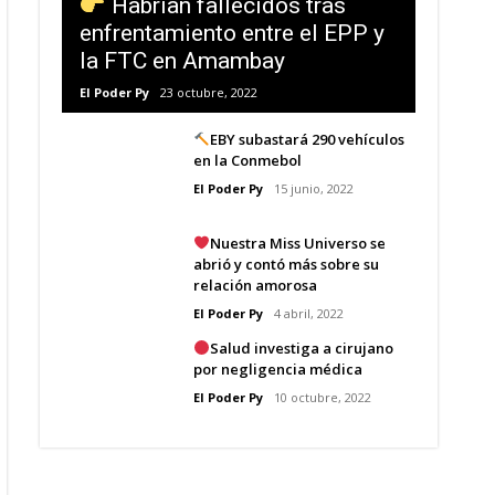
Habrían fallecidos tras
enfrentamiento entre el EPP y
la FTC en Amambay
El Poder Py
23 octubre, 2022
EBY subastará 290 vehículos
en la Conmebol
El Poder Py
15 junio, 2022
Nuestra Miss Universo se
abrió y contó más sobre su
relación amorosa
El Poder Py
4 abril, 2022
Salud investiga a cirujano
por negligencia médica
El Poder Py
10 octubre, 2022