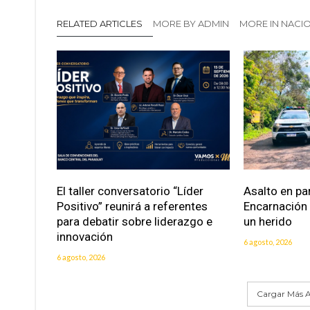
RELATED ARTICLES
MORE BY ADMIN
MORE IN NACI
El taller conversatorio “Líder
Asalto en pa
Positivo” reunirá a referentes
Encarnación
para debatir sobre liderazgo e
un herido
innovación
6 agosto, 2026
6 agosto, 2026
Cargar Más A