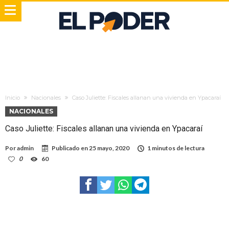
Inicio
Nacionales
Caso Juliette: Fiscales allanan una vivienda en Ypacaraí
NACIONALES
Caso Juliette: Fiscales allanan una vivienda en Ypacaraí
Por
admin
Publicado en
25 mayo, 2020
1 minutos de lectura
0
60