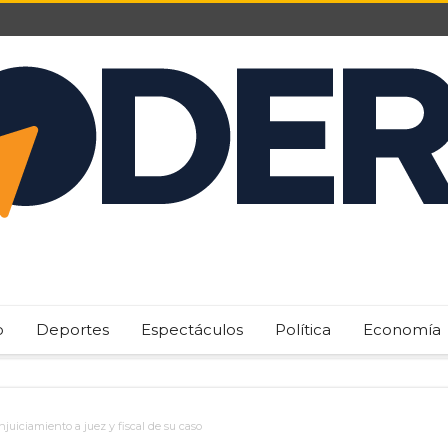
o
Deportes
Espectáculos
Política
Economía
uiciamiento a juez y fiscal de su caso