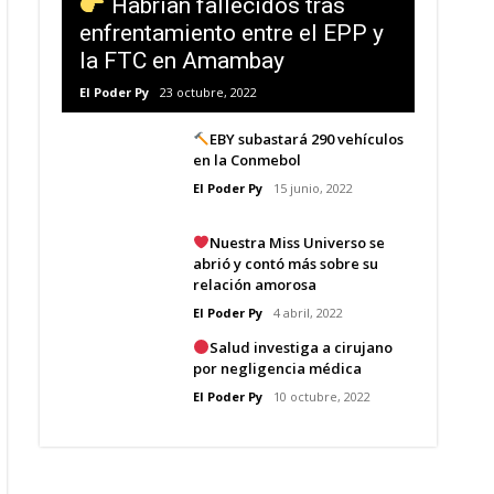
Habrían fallecidos tras
enfrentamiento entre el EPP y
la FTC en Amambay
El Poder Py
23 octubre, 2022
EBY subastará 290 vehículos
en la Conmebol
El Poder Py
15 junio, 2022
Nuestra Miss Universo se
abrió y contó más sobre su
relación amorosa
El Poder Py
4 abril, 2022
Salud investiga a cirujano
por negligencia médica
El Poder Py
10 octubre, 2022