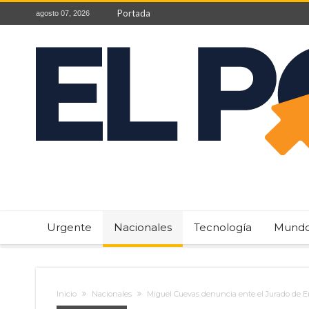
Portada
agosto 07, 2026
Urgente
Nacionales
Tecnología
Mund
Inicio
Nacionales
Miguel Cuevas denuncia ente el Jurado de Enj