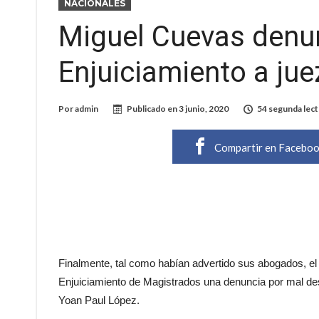
NACIONALES
Miguel Cuevas denun
Enjuiciamiento a jue
Por
admin
Publicado en
3 junio, 2020
54 segunda lect
Compartir en Facebo
Finalmente, tal como habían advertido sus abogados, el
Enjuiciamiento de Magistrados una denuncia por mal des
Yoan Paul López.