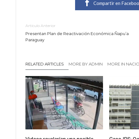
Compartir en Facebo
Artículo Anterior
Presentan Plan de Reactivación Económica Ñapu’a
Paraguay
RELATED ARTICLES
MORE BY ADMIN
MORE IN NACI
Videos revelarían una posible
Caso IPS: O