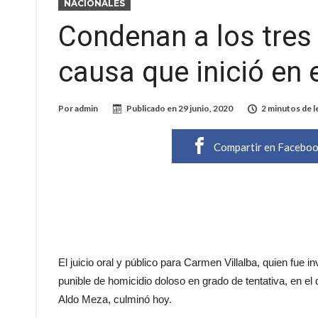
NACIONALES
Condenan a los tres 
causa que inició en 
Por
admin
Publicado en
29 junio, 2020
2 minutos de l
Compartir en Facebo
El juicio oral y público para Carmen Villalba, quien fue i
punible de homicidio doloso en grado de tentativa, en e
Aldo Meza, culminó hoy.