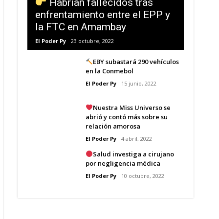
Habrían fallecidos tras
enfrentamiento entre el EPP y
la FTC en Amambay
El Poder Py
23 octubre, 2022
EBY subastará 290 vehículos
en la Conmebol
El Poder Py
15 junio, 2022
Nuestra Miss Universo se
abrió y contó más sobre su
relación amorosa
El Poder Py
4 abril, 2022
Salud investiga a cirujano
por negligencia médica
El Poder Py
10 octubre, 2022