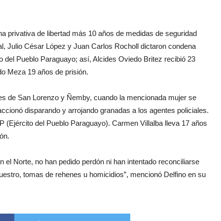
pena privativa de libertad más 10 años de medidas de seguridad
nal, Julio César López y Juan Carlos Rocholl dictaron condena
o del Pueblo Paraguayo; así, Alcides Oviedo Britez recibió 23
ldo Meza 19 años de prisión.
ímites de San Lorenzo y Ñemby, cuando la mencionada mujer se
 reaccionó disparando y arrojando granadas a los agentes policiales.
Ejército del Pueblo Paraguayo). Carmen Villalba lleva 17 años
ón.
 el Norte, no han pedido perdón ni han intentado reconciliarse
cuestro, tomas de rehenes u homicidios”, mencionó Delfino en su