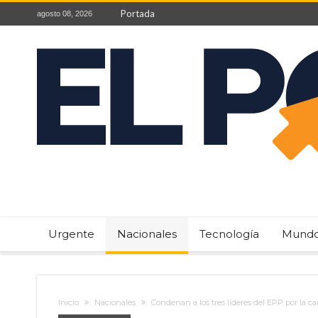
Portada
agosto 08, 2026
Urgente
Nacionales
Tecnología
Mund
Inicio
Nacionales
Condenan a los tres líderes del EPP por la ca