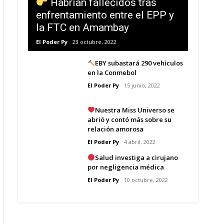
Habrían fallecidos tras
enfrentamiento entre el EPP y
la FTC en Amambay
El Poder Py
23 octubre, 2022
EBY subastará 290 vehículos
en la Conmebol
El Poder Py
15 junio, 2022
Nuestra Miss Universo se
abrió y contó más sobre su
relación amorosa
El Poder Py
4 abril, 2022
Salud investiga a cirujano
por negligencia médica
El Poder Py
10 octubre, 2022