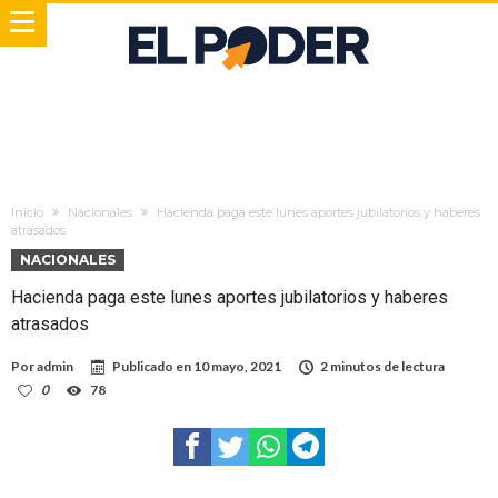
Inicio
Nacionales
Hacienda paga este lunes aportes jubilatorios y haberes
atrasados
NACIONALES
Hacienda paga este lunes aportes jubilatorios y haberes
atrasados
Por
admin
Publicado en
10 mayo, 2021
2 minutos de lectura
0
78