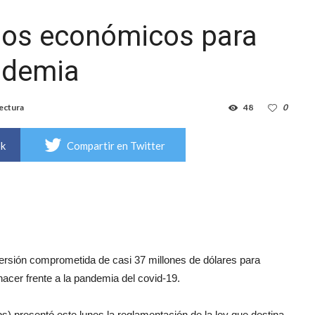
rsos económicos para
andemia
lectura
48
0
ok
Compartir en Twitter
nversión comprometida de casi 37 millones de dólares para
hacer frente a la pandemia del covid-19.
s) presentó este lunes la reglamentación de la ley que destina