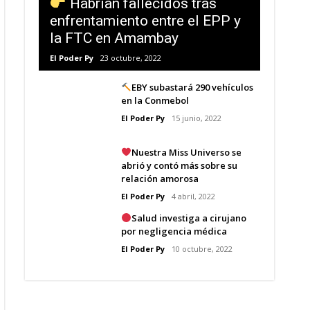
Habrían fallecidos tras
enfrentamiento entre el EPP y
la FTC en Amambay
El Poder Py
23 octubre, 2022
EBY subastará 290 vehículos
en la Conmebol
El Poder Py
15 junio, 2022
Nuestra Miss Universo se
abrió y contó más sobre su
relación amorosa
El Poder Py
4 abril, 2022
Salud investiga a cirujano
por negligencia médica
El Poder Py
10 octubre, 2022