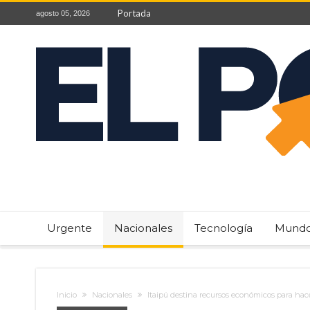
Portada
agosto 05, 2026
Urgente
Nacionales
Tecnología
Mund
Inicio
Nacionales
Itaipú destina recursos económicos para hac