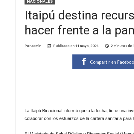
NACIONALES
Itaipú destina recu
hacer frente a la p
Por
admin
Publicado en
11 mayo, 2021
2 minutos de 
Compartir en Facebo
La Itaipú Binacional informó que a la fecha, tiene una i
colaborar con los esfuerzos de la cartera sanitaria para 
El Ministerio de Salud Pública y Bienestar Social (Mspyb