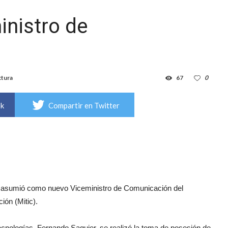
nistro de
ctura
67
0
ok
Compartir en Twitter
z asumió como nuevo Viceministro de Comunicación del
ión (Mitic).
Tecnologías, Fernando Saguier, se realizó la toma de posesión de