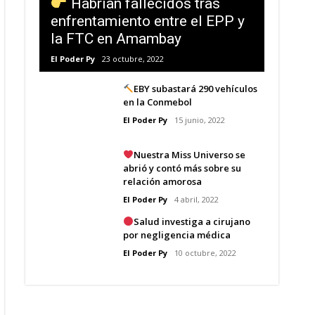
Habrían fallecidos tras
enfrentamiento entre el EPP y
la FTC en Amambay
El Poder Py
23 octubre, 2022
EBY subastará 290 vehículos
en la Conmebol
El Poder Py
15 junio, 2022
Nuestra Miss Universo se
abrió y contó más sobre su
relación amorosa
El Poder Py
4 abril, 2022
Salud investiga a cirujano
por negligencia médica
El Poder Py
10 octubre, 2022