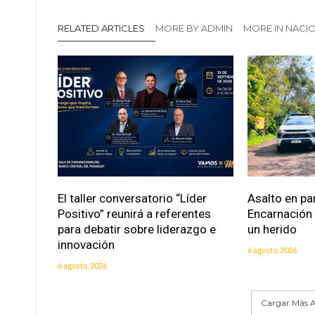
RELATED ARTICLES
MORE BY ADMIN
MORE IN NACI
El taller conversatorio “Líder
Asalto en pa
Positivo” reunirá a referentes
Encarnación
para debatir sobre liderazgo e
un herido
innovación
6 agosto, 2026
6 agosto, 2026
Cargar Más A