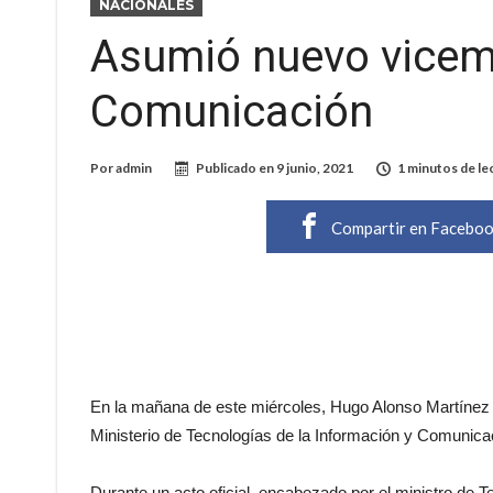
NACIONALES
Asumió nuevo vicemi
Comunicación
Por
admin
Publicado en
9 junio, 2021
1 minutos de le
Compartir en Facebo
En la mañana de este miércoles, Hugo Alonso Martíne
Ministerio de Tecnologías de la Información y Comunicac
Durante un acto oficial, encabezado por el ministro de 