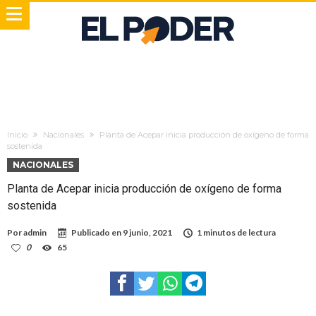
Inicio
Nacionales
Planta de Acepar inicia producción de oxígeno de forma
sostenida
NACIONALES
Planta de Acepar inicia producción de oxígeno de forma
sostenida
Por
admin
Publicado en
9 junio, 2021
1 minutos de lectura
0
65