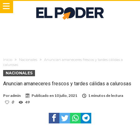
Inicio
Nacionales
Anuncian amaneceres frescos y tardes cálidas a
calurosas
NACIONALES
Anuncian amaneceres frescos y tardes cálidas a calurosas
Por
admin
Publicado en
10 julio, 2021
1 minutos de lectura
0
49