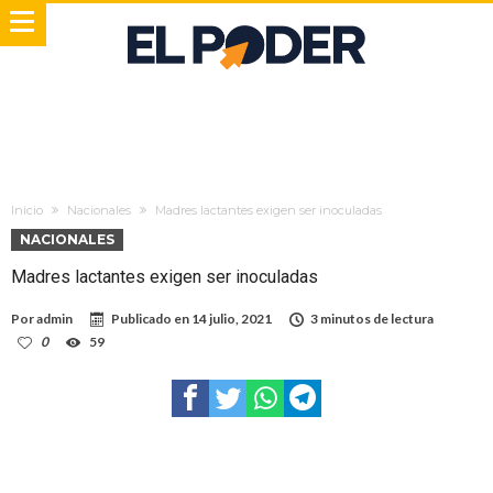
Inicio
Nacionales
Madres lactantes exigen ser inoculadas
NACIONALES
Madres lactantes exigen ser inoculadas
Por
admin
Publicado en
14 julio, 2021
3 minutos de lectura
0
59