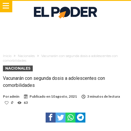
Inicio
Nacionales
Vacunarán con segunda dosis a adolescentes con
comorbilidades
NACIONALES
Vacunarán con segunda dosis a adolescentes con
comorbilidades
Por
admin
Publicado en
10 agosto, 2021
3 minutos de lectura
0
63