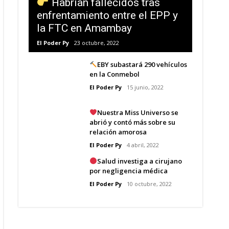
Habrían fallecidos tras
enfrentamiento entre el EPP y
la FTC en Amambay
El Poder Py
23 octubre, 2022
EBY subastará 290 vehículos
en la Conmebol
El Poder Py
15 junio, 2022
Nuestra Miss Universo se
abrió y contó más sobre su
relación amorosa
El Poder Py
4 abril, 2022
Salud investiga a cirujano
por negligencia médica
El Poder Py
10 octubre, 2022