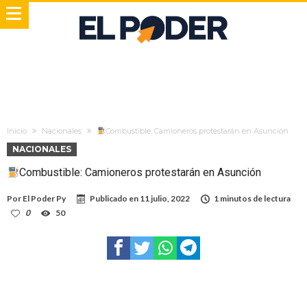
Inicio
Nacionales
Combustible: Camioneros protestarán en Asunción
NACIONALES
Combustible: Camioneros protestarán en Asunción
Por
El Poder Py
Publicado en
11 julio, 2022
1 minutos de lectura
0
50