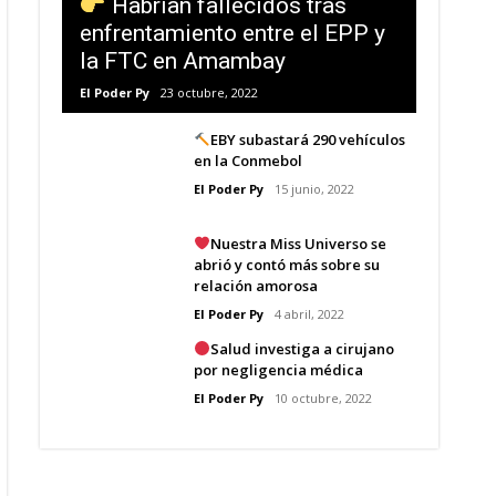
Habrían fallecidos tras
enfrentamiento entre el EPP y
la FTC en Amambay
El Poder Py
23 octubre, 2022
EBY subastará 290 vehículos
en la Conmebol
El Poder Py
15 junio, 2022
Nuestra Miss Universo se
abrió y contó más sobre su
relación amorosa
El Poder Py
4 abril, 2022
Salud investiga a cirujano
por negligencia médica
El Poder Py
10 octubre, 2022