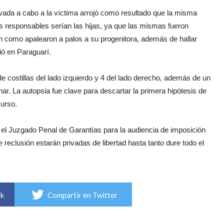
llevada a cabo a la víctima arrojó como resultado que la misma
s responsables serían las hijas, ya que las mismas fueron
n como apalearon a palos a su progenitora, además de hallar
ió en Paraguarí.
e costillas del lado izquierdo y 4 del lado derecho, además de un
r. La autopsia fue clave para descartar la primera hipótesis de
curso.
 Juzgado Penal de Garantías para la audiencia de imposición
 reclusión estarán privadas de libertad hasta tanto dure todo el
ok
Compartir en Twitter