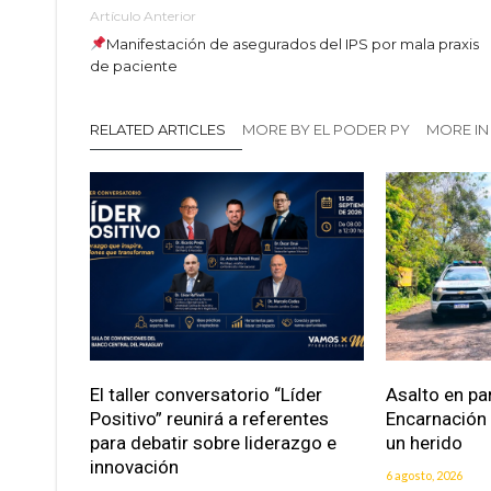
Artículo Anterior
Manifestación de asegurados del IPS por mala praxis
de paciente
RELATED ARTICLES
MORE BY EL PODER PY
MORE IN
El taller conversatorio “Líder
Asalto en pa
Positivo” reunirá a referentes
Encarnación
para debatir sobre liderazgo e
un herido
innovación
6 agosto, 2026