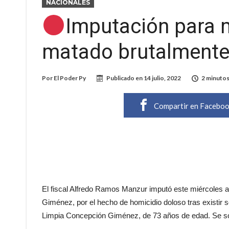
NACIONALES
Imputación para 
matado brutalmente
Por
El Poder Py
Publicado en
14 julio, 2022
2 minutos
Compartir en Facebo
El fiscal Alfredo Ramos Manzur imputó este miércoles 
Giménez, por el hecho de homicidio doloso tras existir 
Limpia Concepción Giménez, de 73 años de edad. Se soli