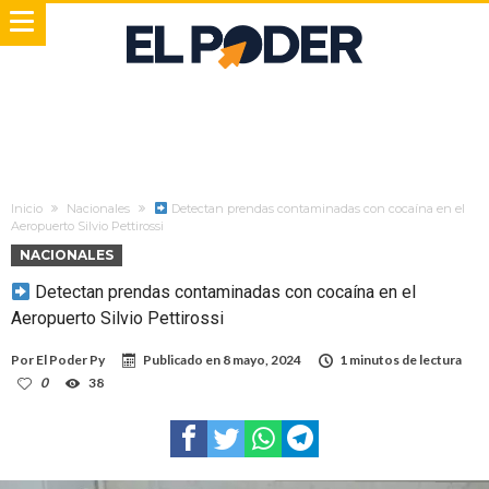
Inicio
Nacionales
Detectan prendas contaminadas con cocaína en el
Aeropuerto Silvio Pettirossi
NACIONALES
Detectan prendas contaminadas con cocaína en el
Aeropuerto Silvio Pettirossi
Por
El Poder Py
Publicado en
8 mayo, 2024
1 minutos de lectura
0
38