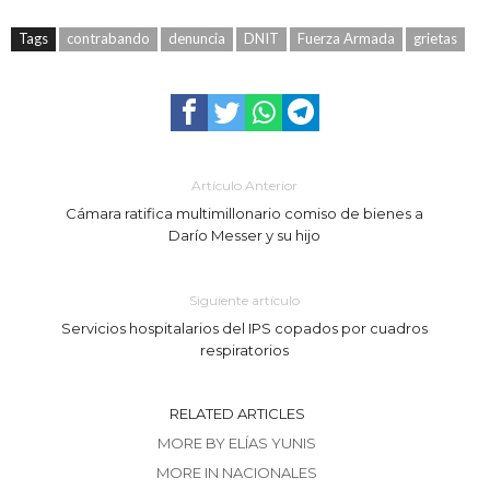
Tags
contrabando
denuncia
DNIT
Fuerza Armada
grietas
Artículo Anterior
Cámara ratifica multimillonario comiso de bienes a
Darío Messer y su hijo
Siguiente artículo
Servicios hospitalarios del IPS copados por cuadros
respiratorios
RELATED ARTICLES
MORE BY ELÍAS YUNIS
MORE IN NACIONALES