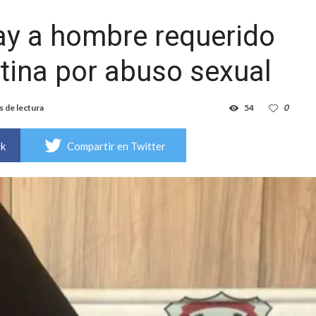
ay a hombre requerido
ntina por abuso sexual
s de lectura
54
0
ok
Compartir en Twitter