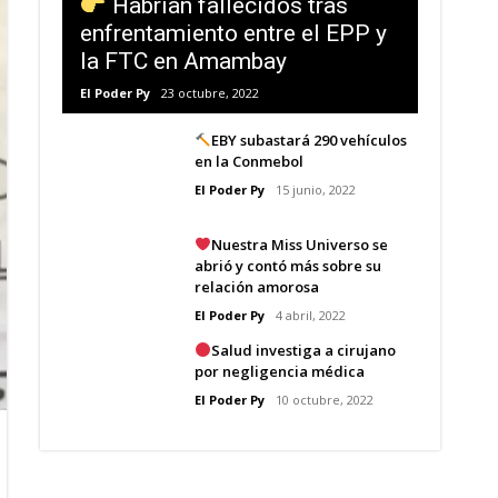
Habrían fallecidos tras
enfrentamiento entre el EPP y
la FTC en Amambay
El Poder Py
23 octubre, 2022
EBY subastará 290 vehículos
en la Conmebol
El Poder Py
15 junio, 2022
Nuestra Miss Universo se
abrió y contó más sobre su
relación amorosa
El Poder Py
4 abril, 2022
Salud investiga a cirujano
por negligencia médica
El Poder Py
10 octubre, 2022