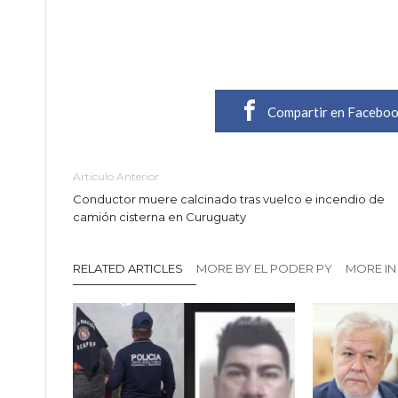
Compartir en Facebo
Artículo Anterior
Conductor muere calcinado tras vuelco e incendio de
camión cisterna en Curuguaty
RELATED ARTICLES
MORE BY EL PODER PY
MORE IN