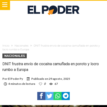
Inicio
Nacionales
DNIT frustra envío de cocaína camuflada en poroto y
locro rumbo a Europa
NACIONALES
DNIT frustra envío de cocaína camuflada en poroto y locro
rumbo a Europa
Por
El Poder Py
Publicado en
29 agosto, 2025
4 minutos de lectura
0
67