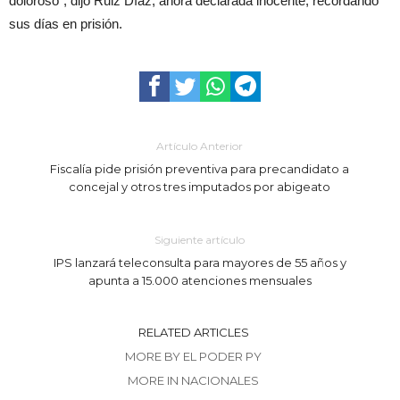
doloroso”, dijo Ruiz Díaz, ahora declarada inocente, recordando
sus días en prisión.
Artículo Anterior
Fiscalía pide prisión preventiva para precandidato a
concejal y otros tres imputados por abigeato
Siguiente artículo
IPS lanzará teleconsulta para mayores de 55 años y
apunta a 15.000 atenciones mensuales
RELATED ARTICLES
MORE BY EL PODER PY
MORE IN NACIONALES