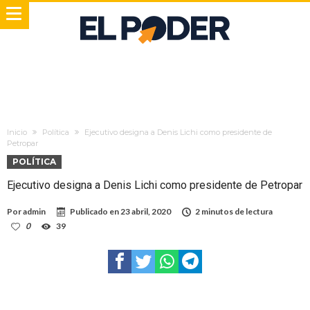
Inicio
Política
Ejecutivo designa a Denis Lichi como presidente de
Petropar
POLÍTICA
Ejecutivo designa a Denis Lichi como presidente de Petropar
Por
admin
Publicado en
23 abril, 2020
2 minutos de lectura
0
39