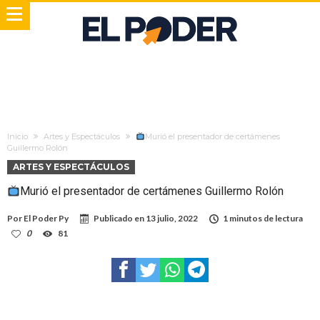
Inicio
Artes y Espectáculos
Murió el presentador de certámenes
Guillermo Rolón
ARTES Y ESPECTÁCULOS
Murió el presentador de certámenes Guillermo Rolón
Por
El Poder Py
Publicado en
13 julio, 2022
1 minutos de lectura
0
81