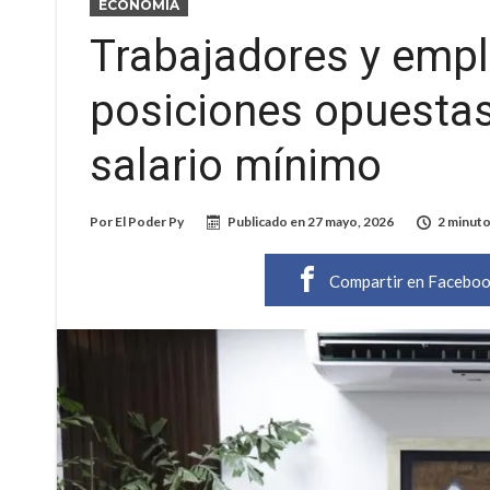
ECONOMÍA
Trabajadores y emp
posiciones opuestas
salario mínimo
Por
El Poder Py
Publicado en
27 mayo, 2026
2 minuto
Compartir en Facebo