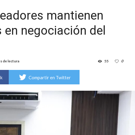
leadores mantienen
 en negociación del
s de lectura
55
0
ok
Compartir en Twitter