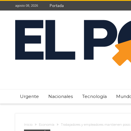
Portada
agosto 08, 2026
Urgente
Nacionales
Tecnología
Mund
Inicio
Economía
Trabajadores y empleadores mantienen posici