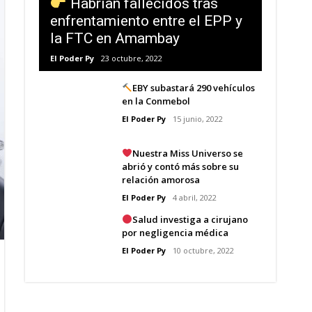
Habrían fallecidos tras
enfrentamiento entre el EPP y
la FTC en Amambay
El Poder Py
23 octubre, 2022
EBY subastará 290 vehículos
en la Conmebol
El Poder Py
15 junio, 2022
Nuestra Miss Universo se
abrió y contó más sobre su
relación amorosa
El Poder Py
4 abril, 2022
Salud investiga a cirujano
por negligencia médica
El Poder Py
10 octubre, 2022