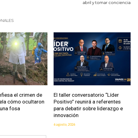
abril y tomar conciencia
ONALES
fiesa el crimen de
El taller conversatorio “Líder
vela cómo ocultaron
Positivo” reunirá a referentes
 una fosa
para debatir sobre liderazgo e
innovación
6 agosto, 2026