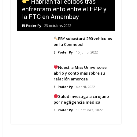
Habrían fallecidos tras
enfrentamiento entre el EPP y
la FTC en Amambay
El Poder Py
23 octubre, 2022
EBY subastará 290 vehículos
en la Conmebol
El Poder Py
15 junio, 2022
Nuestra Miss Universo se
abrió y contó más sobre su
relación amorosa
El Poder Py
4 abril, 2022
Salud investiga a cirujano
por negligencia médica
El Poder Py
10 octubre, 2022