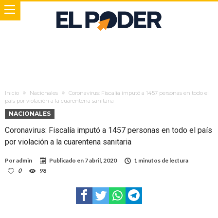
Inicio
Nacionales
Coronavirus: Fiscalía imputó a 1457 personas en todo el
país por violación a la cuarentena sanitaria
NACIONALES
Coronavirus: Fiscalía imputó a 1457 personas en todo el país
por violación a la cuarentena sanitaria
Por
admin
Publicado en
7 abril, 2020
1 minutos de lectura
0
98