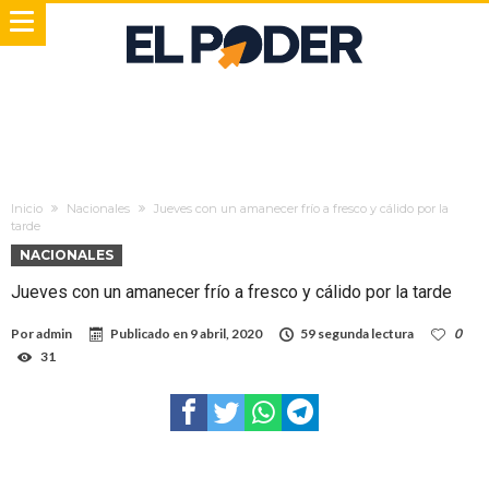
Inicio
Nacionales
Jueves con un amanecer frí­o a fresco y cálido por la
tarde
NACIONALES
Jueves con un amanecer frí­o a fresco y cálido por la tarde
Por
admin
Publicado en
9 abril, 2020
59 segunda lectura
0
31