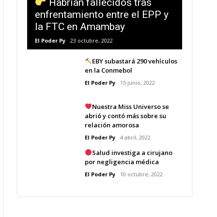
Habrían fallecidos tras
enfrentamiento entre el EPP y
la FTC en Amambay
El Poder Py
23 octubre, 2022
EBY subastará 290 vehículos
en la Conmebol
El Poder Py
15 junio, 2022
Nuestra Miss Universo se
abrió y contó más sobre su
relación amorosa
El Poder Py
4 abril, 2022
Salud investiga a cirujano
por negligencia médica
El Poder Py
10 octubre, 2022