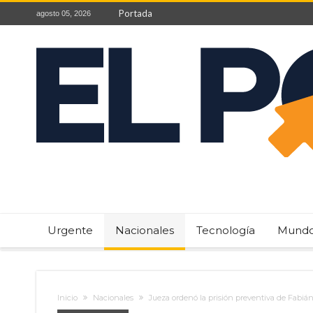
Portada
agosto 05, 2026
Urgente
Nacionales
Tecnología
Mund
Inicio
Nacionales
Jueza ordenó la prisión preventiva de Fabián