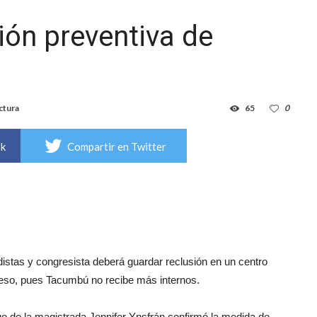
ión preventiva de
ctura
65
0
ok
Compartir en Twitter
istas y congresista deberá guardar reclusión en un centro
reso, pues Tacumbú no recibe más internos.
go de la magistrada Jennifer Ynsfrán confirmó la medida de