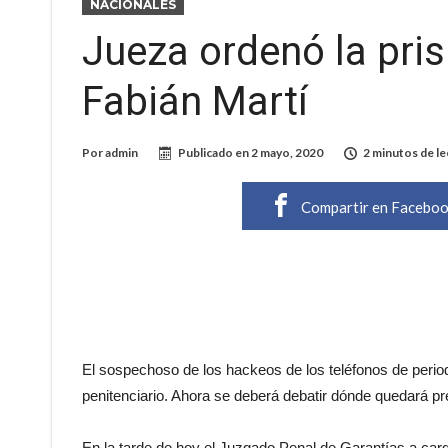
NACIONALES
Jueza ordenó la pris
Fabián Martí
Por
admin
Publicado en
2 mayo, 2020
2 minutos de le
Compartir en Facebo
El sospechoso de los hackeos de los teléfonos de period
penitenciario. Ahora se deberá debatir dónde quedará p
En la tarde de hoy el Juzgado Penal de Garantías a car