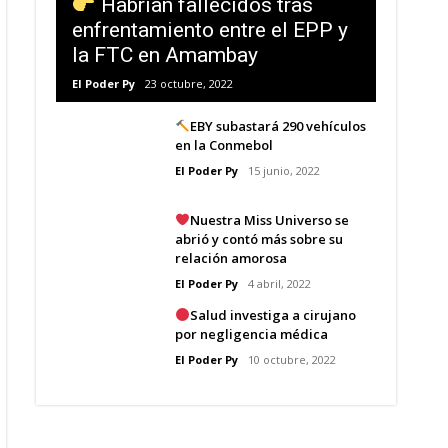
Habrían fallecidos tras
enfrentamiento entre el EPP y
la FTC en Amambay
El Poder Py
23 octubre, 2022
EBY subastará 290 vehículos
en la Conmebol
El Poder Py
15 junio, 2022
Nuestra Miss Universo se
abrió y contó más sobre su
relación amorosa
El Poder Py
4 abril, 2022
Salud investiga a cirujano
por negligencia médica
El Poder Py
10 octubre, 2022