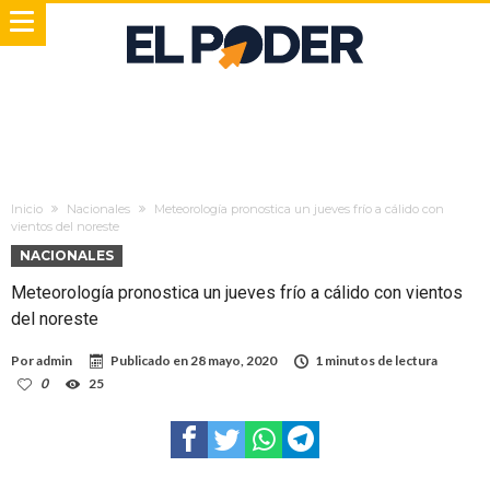
Inicio
Nacionales
Meteorología pronostica un jueves frío a cálido con
vientos del noreste
NACIONALES
Meteorología pronostica un jueves frío a cálido con vientos
del noreste
Por
admin
Publicado en
28 mayo, 2020
1 minutos de lectura
0
25