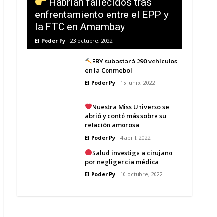
Habrían fallecidos tras
enfrentamiento entre el EPP y
la FTC en Amambay
El Poder Py
23 octubre, 2022
EBY subastará 290 vehículos
en la Conmebol
El Poder Py
15 junio, 2022
Nuestra Miss Universo se
abrió y contó más sobre su
relación amorosa
El Poder Py
4 abril, 2022
Salud investiga a cirujano
por negligencia médica
El Poder Py
10 octubre, 2022