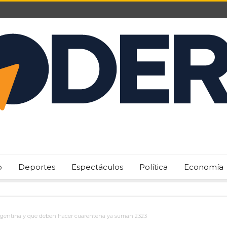
o
Deportes
Espectáculos
Política
Economía
rgentina y que deben hacer cuarentena ya suman 2323