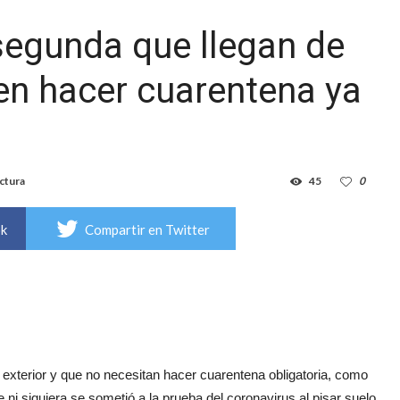
segunda que llegan de
en hacer cuarentena ya
ctura
45
0
ok
Compartir en Twitter
l exterior y que no necesitan hacer cuarentena obligatoria, como
 ni siquiera se sometió a la prueba del coronavirus al pisar suelo