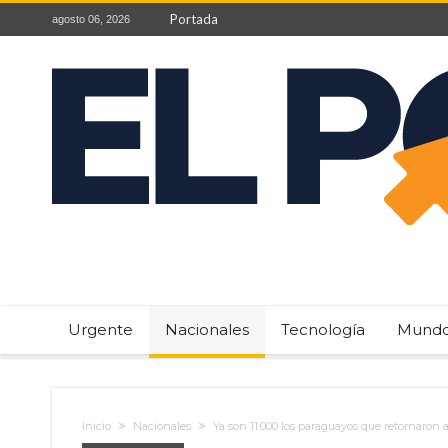
Portada
agosto 06, 2026
Urgente
Nacionales
Tecnología
Mund
Inicio
Nacionales
Ya son 11.000 los paraguayos que retornaron al