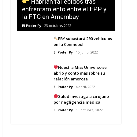
Habrían fallecidos tras
enfrentamiento entre el EPP y
la FTC en Amambay
El Poder Py
23 octubre, 2022
EBY subastará 290 vehículos
en la Conmebol
El Poder Py
15 junio, 2022
Nuestra Miss Universo se
abrió y contó más sobre su
relación amorosa
El Poder Py
4 abril, 2022
Salud investiga a cirujano
por negligencia médica
El Poder Py
10 octubre, 2022