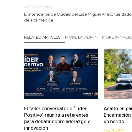
Artículo Anterior
El intendente de Ciudad del Este Miguel Prieto fue dado
de alta médica
RELATED ARTICLES
MORE BY ADMIN
MORE IN NACI
El taller conversatorio “Líder
Asalto en pa
Positivo” reunirá a referentes
Encarnación
para debatir sobre liderazgo e
un herido
innovación
6 agosto, 2026