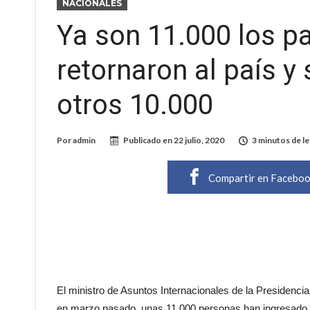
NACIONALES
Ya son 11.000 los p
retornaron al país y 
otros 10.000
Por
admin
Publicado en
22 julio, 2020
3 minutos de le
Compartir en Facebo
El ministro de Asuntos Internacionales de la Presidenci
en marzo pasado, unas 11.000 personas han ingresado a