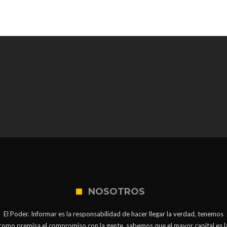
NOSOTROS
El Poder. Informar es la responsabilidad de hacer llegar la verdad, tenemos
como premisa el compromiso con la gente, sabemos que el mayor capital es l