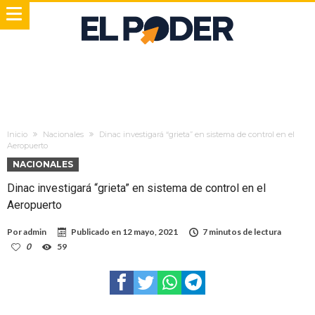
Inicio
Nacionales
Dinac investigará “grieta” en sistema de control en el
Aeropuerto
NACIONALES
Dinac investigará “grieta” en sistema de control en el
Aeropuerto
Por
admin
Publicado en
12 mayo, 2021
7 minutos de lectura
0
59