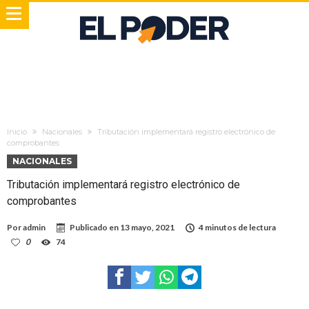
Inicio
Nacionales
Tributación implementará registro electrónico de
comprobantes
NACIONALES
Tributación implementará registro electrónico de
comprobantes
Por
admin
Publicado en
13 mayo, 2021
4 minutos de lectura
0
74